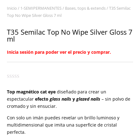
Inicio
/
1-SEMIPERMANENTES
/
Bases, tops & extends
/ T35 Semilac
Top No Wipe Silver Gloss 7 ml
T35 Semilac Top No Wipe Silver Gloss 7
ml
Inicia sesión para poder ver el precio y comprar.
Top magnético cat eye
diseñado para crear un
espectacular
efecto
glass nails
y
glazed nails
– sin polvo de
cromado y sin ensuciar.
Con solo un imán puedes revelar un brillo luminoso y
multidimensional que imita una superficie de cristal
perfecta.