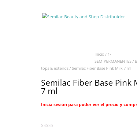
Inicio
/
1-
SEMIPERMANENTES
/
B
tops & extends
/ Semilac Fiber Base Pink Milk 7 ml
Semilac Fiber Base Pink 
7 ml
Inicia sesión para poder ver el precio y compr