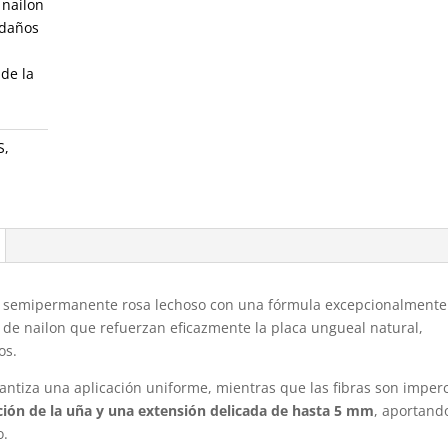
 nailon
 daños
 de la
S
,
 semipermanente rosa lechoso con una fórmula excepcionalmente
s de nailon que refuerzan eficazmente la placa ungueal natural,
os.
antiza una aplicación uniforme, mientras que las fibras son imper
cción de la uña y una extensión delicada de hasta 5 mm
, aportand
o.