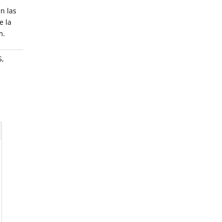
n las
e la
m.
S
,