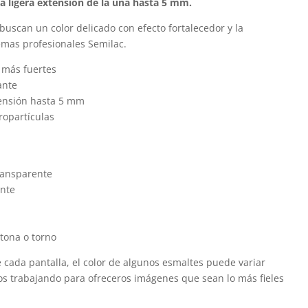
a ligera extensión de la uña hasta 5 mm.
buscan un color delicado con efecto fortalecedor y la
temas profesionales Semilac.
 más fuertes
ante
tensión hasta 5 mm
ropartículas
ransparente
nte
tona o torno
 cada pantalla, el color de algunos esmaltes puede variar
os trabajando para ofreceros imágenes que sean lo más fieles