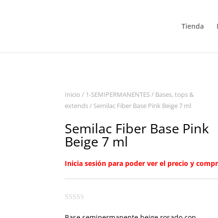
Tienda
Inicio
/
1-SEMIPERMANENTES
/
Bases, tops &
extends
/ Semilac Fiber Base Pink Beige 7 ml
Semilac Fiber Base Pink
Beige 7 ml
Inicia sesión para poder ver el precio y compr
Base semipermanente beige rosado con