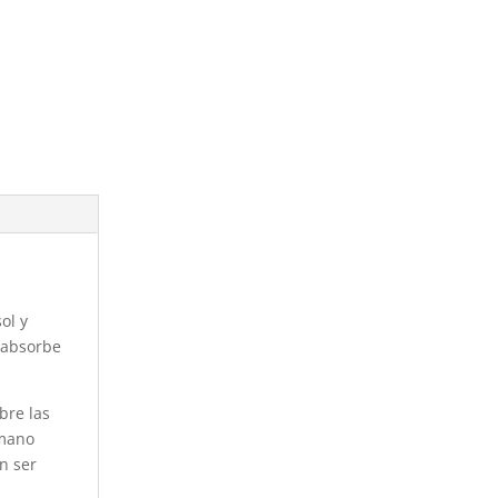
ol y
 absorbe
bre las
 mano
n ser