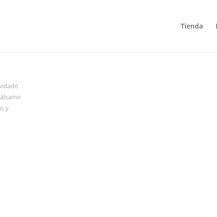
Tienda
uidado
Bálsamo
as y