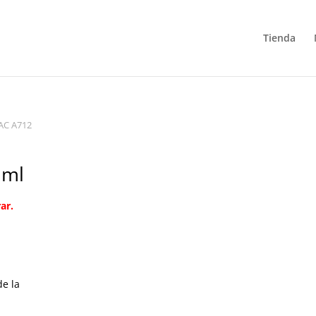
Tienda
AC A712
 ml
ar.
de la