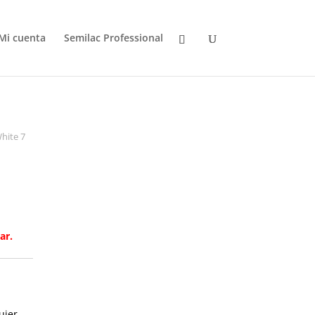
Mi cuenta
Semilac Professional
hite 7
ar.
uier