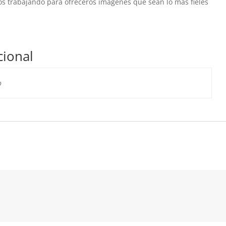
os trabajando para ofreceros imágenes que sean lo más fieles
cional
o