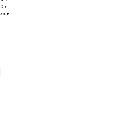
c One
lante