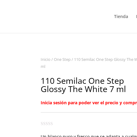
Tienda
Inicio
/
One Step
/ 110 Semilac One Step Glossy The W
ml
110 Semilac One Step
Glossy The White 7 ml
Inicia sesión para poder ver el precio y compr
Un blanco puro y fresco que se adapta a cualq