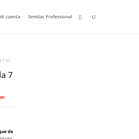
Mi cuenta
Semilac Professional
a 7 ml
la 7
ar.
que de
nicura