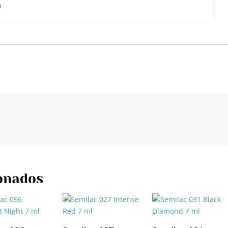
o
onados