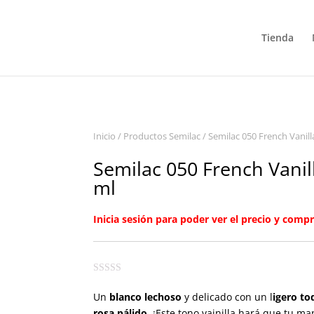
Tienda
Inicio
/
Productos Semilac
/ Semilac 050 French Vanill
Semilac 050 French Vanil
ml
Inicia sesión para poder ver el precio y compr
Un
blanco lechoso
y delicado con un l
igero to
rosa pálido
. ¡Este tono vainilla hará que tu ma