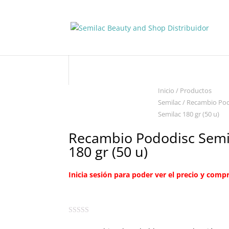
Inicio
/
Productos
Semilac
/ Recambio Po
Semilac 180 gr (50 u)
Recambio Pododisc Semi
180 gr (50 u)
Inicia sesión para poder ver el precio y compr