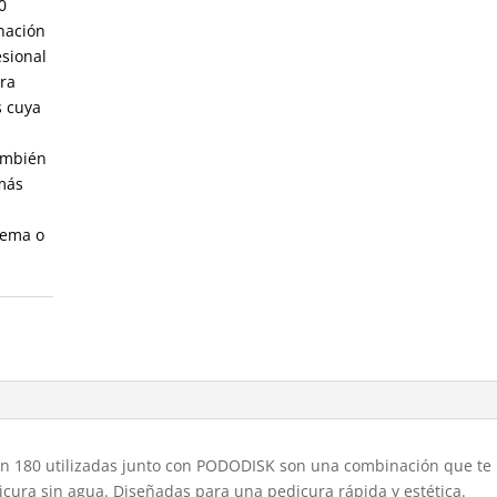
0
nación
esional
ura
s cuya
también
 más
rema o
n 180 utilizadas junto con PODODISK son una combinación que te
icura sin agua. Diseñadas para una pedicura rápida y estética.