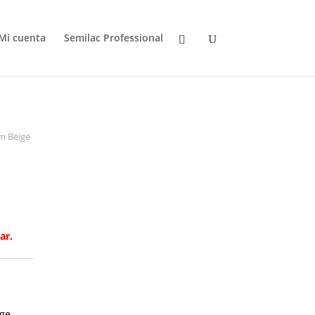
Mi cuenta
Semilac Professional
m Beige
ar.
ige