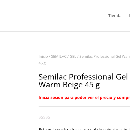
Tienda
Inicio
/
SEMILAC
/
GEL
/ Semilac Professional Gel War
45 g
Semilac Professional Gel
Warm Beige 45 g
Inicia sesión para poder ver el precio y compr
Este gel constructor es un gel de cobertura be