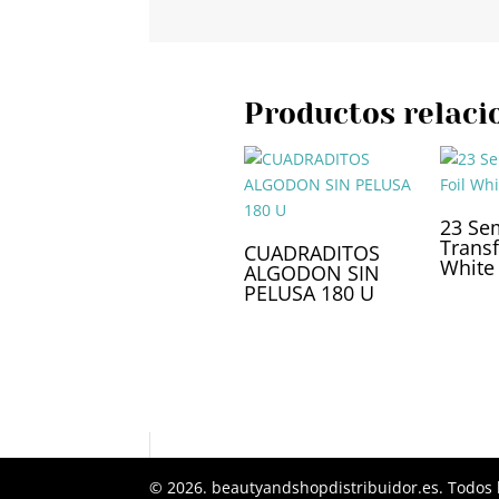
Productos relaci
23 Se
Transf
CUADRADITOS
White
ALGODON SIN
PELUSA 180 U
© 2026. beautyandshopdistribuidor.es. Todos 