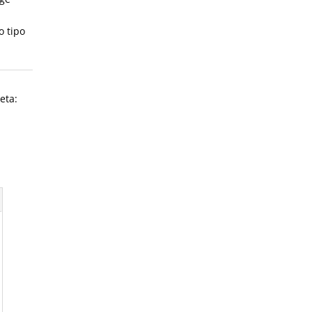
n
o tipo
eta: