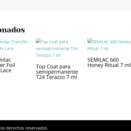
onados
milac
SEMILAC 660
er Foil
Honey Ritual 7 m
Top Coat para
 Lace
semipermanente
T24 Terazzo 7 ml
los derechos reservados.