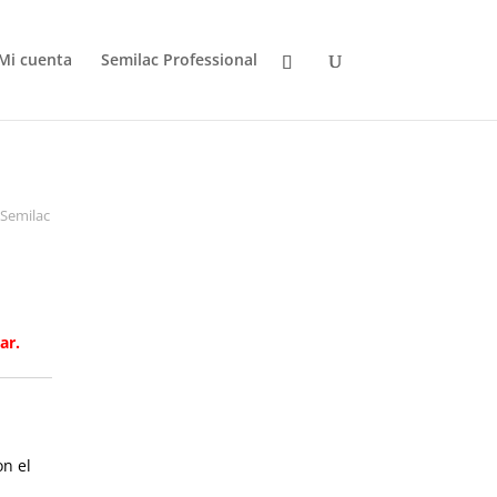
Mi cuenta
Semilac Professional
 Semilac
ar.
on el