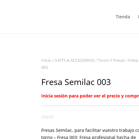
Tienda
Inicio
/
3.KITS & ACCESORIOS
/
Torno Y Fresas
/ Fresa
003
Fresa Semilac 003
Inicia sesión para poder ver el precio y compr
Fresas Semilac, para facilitar vuestro trabajo c
torno – Fresa 003: Fresa profesional hecha de