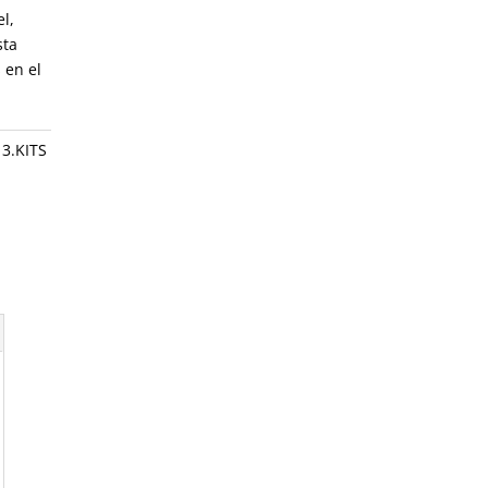
l,
sta
 en el
,
3.KITS