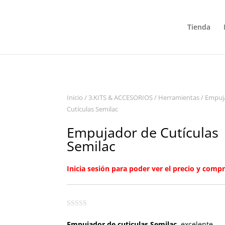
Tienda
Inicio
/
3.KITS & ACCESORIOS
/
Herramientas
/ Empuj
Cutículas Semilac
Empujador de Cutículas
Semilac
Inicia sesión para poder ver el precio y compr
Empujador de cuticulas Semilac
, excelente