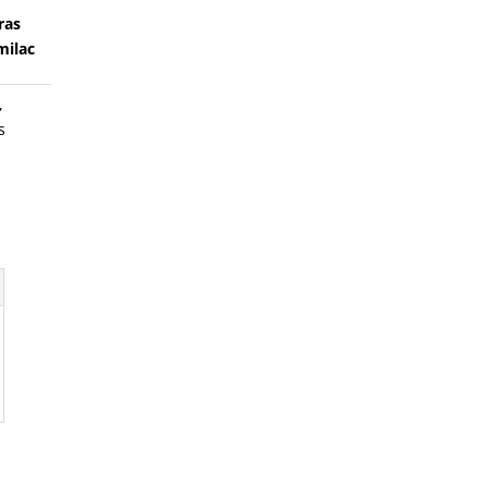
ras
milac
,
s